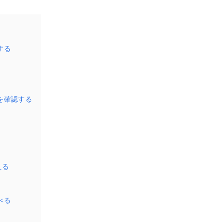
する
質を確認する
える
べる