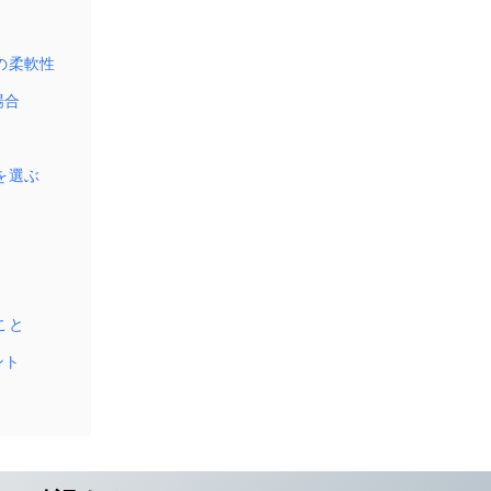
の柔軟性
場合
を選ぶ
こと
ント