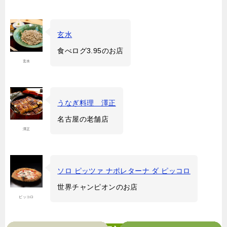
玄水
食べログ3.95のお店
玄水
うなぎ料理 澤正
名古屋の老舗店
澤正
ソロ ピッツァ ナポレターナ ダ ピッコロ
世界チャンピオンのお店
ピッコロ